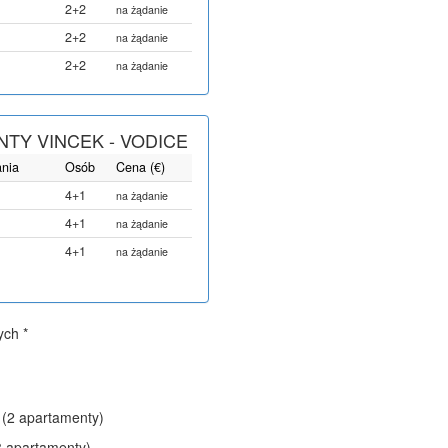
2+2
na żądanie
2+2
na żądanie
2+2
na żądanie
TY VINCEK - VODICE
ania
Osób
Cena (€)
4+1
na żądanie
4+1
na żądanie
4+1
na żądanie
ych *
(2 apartamenty)
 apartamenty)