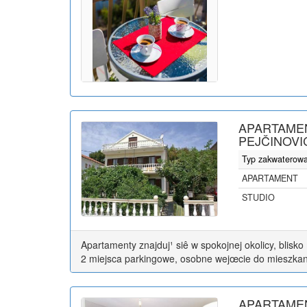
APARTAME
PEJČINOVI
Typ zakwaterow
APARTAMENT
STUDIO
Apartamenty znajduj¹ siê w spokojnej okolicy, blisk
2 miejsca parkingowe, osobne wejœcie do mieszkan
APARTAMEN