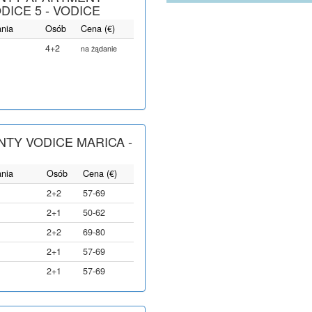
DICE 5 - VODICE
ania
Osób
Cena (€)
4+2
na żądanie
TY VODICE MARICA -
ania
Osób
Cena (€)
2+2
57-69
2+1
50-62
2+2
69-80
2+1
57-69
2+1
57-69