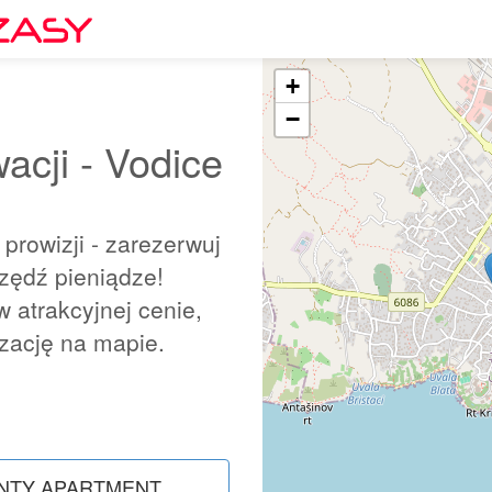
+
−
cji - Vodice
prowizji - zarezerwuj
czędź pieniądze!
 atrakcyjnej cenie,
izację na mapie.
NTY APARTMENT