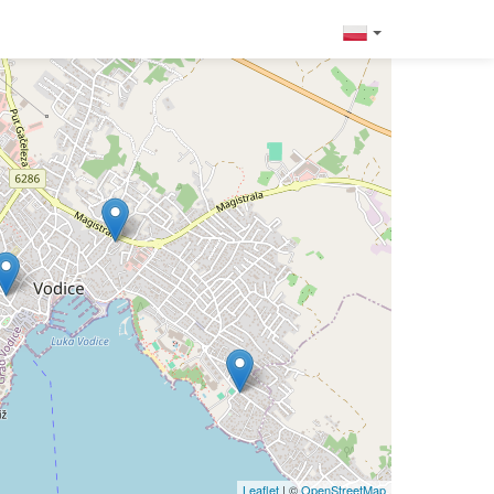
Leaflet
| ©
OpenStreetMap