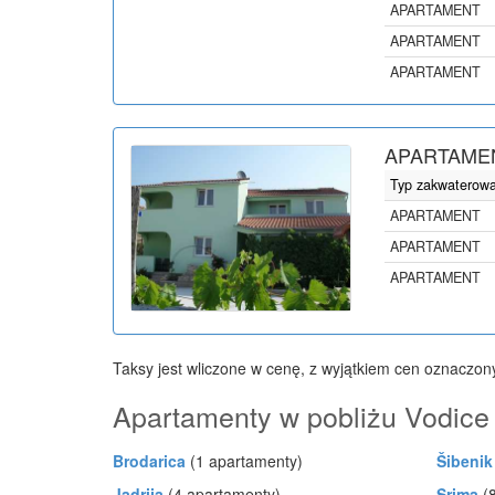
APARTAMENT
APARTAMENT
APARTAMENT
APARTAMEN
Typ zakwaterow
APARTAMENT
APARTAMENT
APARTAMENT
Taksy jest wliczone w cenę, z wyjątkiem cen oznaczon
Apartamenty w pobliżu Vodice
Brodarica
(1 apartamenty)
Šibenik
Jadrija
(4 apartamenty)
Srima
(8