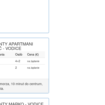
NTY APARTMANI
Ć - VODICE
ania
Osób
Cena (€)
4+2
na żądanie
2
na żądanie
o morza, 10 minut do centrum,
ia.
TY MARKO - VODICE