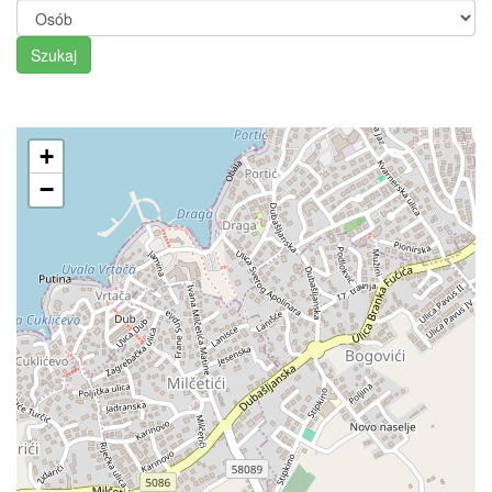
Szukaj
+
−