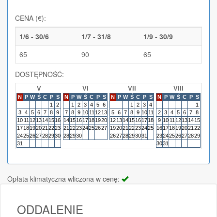
CENA (€):
1/6 - 30/6
1/7 - 31/8
1/9 - 30/9
65
90
65
DOSTĘPNOŚĆ:
V
VI
VII
VIII
N
P
W
Ś
C
P
S
N
P
W
Ś
C
P
S
N
P
W
Ś
C
P
S
N
P
W
Ś
C
P
S
N
P
1
2
1
2
3
4
5
6
1
2
3
4
1
3
4
5
6
7
8
9
7
8
9
10
11
12
13
5
6
7
8
9
10
11
2
3
4
5
6
7
8
6
7
10
11
12
13
14
15
16
14
15
16
17
18
19
20
12
13
14
15
16
17
18
9
10
11
12
13
14
15
13
14
17
18
19
20
21
22
23
21
22
23
24
25
26
27
19
20
21
22
23
24
25
16
17
18
19
20
21
22
20
21
24
25
26
27
28
29
30
28
29
30
26
27
28
29
30
31
23
24
25
26
27
28
29
27
28
31
30
31
Opłata klimatyczna wliczona w cenę:
ODDALENIE