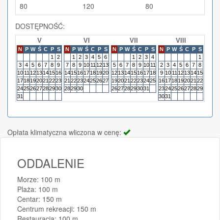
80
120
80
DOSTĘPNOŚĆ:
V
VI
VII
VIII
N
P
W
Ś
C
P
S
N
P
W
Ś
C
P
S
N
P
W
Ś
C
P
S
N
P
W
Ś
C
P
S
N
P
1
2
1
2
3
4
5
6
1
2
3
4
1
3
4
5
6
7
8
9
7
8
9
10
11
12
13
5
6
7
8
9
10
11
2
3
4
5
6
7
8
6
7
10
11
12
13
14
15
16
14
15
16
17
18
19
20
12
13
14
15
16
17
18
9
10
11
12
13
14
15
13
14
17
18
19
20
21
22
23
21
22
23
24
25
26
27
19
20
21
22
23
24
25
16
17
18
19
20
21
22
20
21
24
25
26
27
28
29
30
28
29
30
26
27
28
29
30
31
23
24
25
26
27
28
29
27
28
31
30
31
Opłata klimatyczna wliczona w cenę:
ODDALENIE
Morze: 100 m
Plaża: 100 m
Centar: 150 m
Centrum rekreacji: 150 m
Restauracja: 100 m