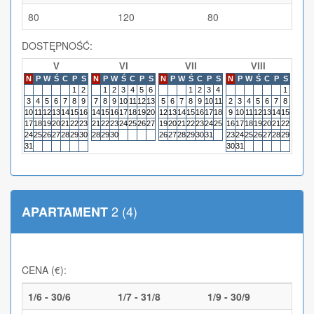
80
120
80
DOSTĘPNOŚĆ:
V
VI
VII
VIII
N
P
W
Ś
C
P
S
N
P
W
Ś
C
P
S
N
P
W
Ś
C
P
S
N
P
W
Ś
C
P
S
N
P
1
2
1
2
3
4
5
6
1
2
3
4
1
3
4
5
6
7
8
9
7
8
9
10
11
12
13
5
6
7
8
9
10
11
2
3
4
5
6
7
8
6
7
10
11
12
13
14
15
16
14
15
16
17
18
19
20
12
13
14
15
16
17
18
9
10
11
12
13
14
15
13
14
17
18
19
20
21
22
23
21
22
23
24
25
26
27
19
20
21
22
23
24
25
16
17
18
19
20
21
22
20
21
24
25
26
27
28
29
30
28
29
30
26
27
28
29
30
31
23
24
25
26
27
28
29
27
28
31
30
31
2 (4)
APARTAMENT
CENA (€):
1/6 - 30/6
1/7 - 31/8
1/9 - 30/9