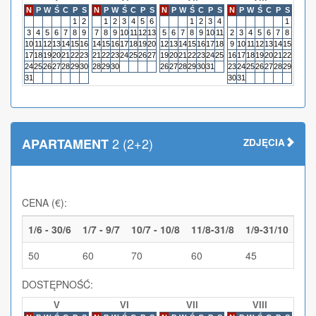
N
P
W
Ś
C
P
S
N
P
W
Ś
C
P
S
N
P
W
Ś
C
P
S
N
P
W
Ś
C
P
S
N
P
1
2
1
2
3
4
5
6
1
2
3
4
1
3
4
5
6
7
8
9
7
8
9
10
11
12
13
5
6
7
8
9
10
11
2
3
4
5
6
7
8
6
7
10
11
12
13
14
15
16
14
15
16
17
18
19
20
12
13
14
15
16
17
18
9
10
11
12
13
14
15
13
14
17
18
19
20
21
22
23
21
22
23
24
25
26
27
19
20
21
22
23
24
25
16
17
18
19
20
21
22
20
21
24
25
26
27
28
29
30
28
29
30
26
27
28
29
30
31
23
24
25
26
27
28
29
27
28
31
30
31
2 (2+2)
APARTAMENT
ZDJĘCIA
CENA (€):
1/6 - 30/6
1/7 - 9/7
10/7 - 10/8
11/8-31/8
1/9-31/10
50
60
70
60
45
DOSTĘPNOŚĆ:
V
VI
VII
VIII