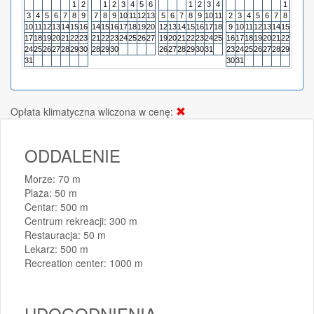
1
2
1
2
3
4
5
6
1
2
3
4
1
3
4
5
6
7
8
9
7
8
9
10
11
12
13
5
6
7
8
9
10
11
2
3
4
5
6
7
8
6
7
10
11
12
13
14
15
16
14
15
16
17
18
19
20
12
13
14
15
16
17
18
9
10
11
12
13
14
15
13
14
17
18
19
20
21
22
23
21
22
23
24
25
26
27
19
20
21
22
23
24
25
16
17
18
19
20
21
22
20
21
24
25
26
27
28
29
30
28
29
30
26
27
28
29
30
31
23
24
25
26
27
28
29
27
28
31
30
31
Opłata klimatyczna wliczona w cenę:
ODDALENIE
Morze: 70 m
Plaża: 50 m
Centar: 500 m
Centrum rekreacji: 300 m
Restauracja: 50 m
Lekarz: 500 m
Recreation center: 1000 m
UDOGODNIENIA