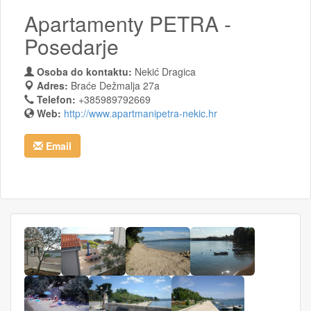
Apartamenty PETRA -
Posedarje
Osoba do kontaktu:
Nekić Dragica
Adres:
Braće Dežmalja 27a
Telefon:
+385989792669
Web:
http://www.apartmanipetra-nekic.hr
Email