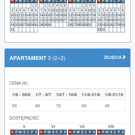
N
P
W
Ś
C
P
S
N
P
W
Ś
C
P
S
N
P
W
Ś
C
P
S
N
P
W
Ś
C
P
S
N
P
1
2
1
2
3
4
5
6
1
2
3
4
1
3
4
5
6
7
8
9
7
8
9
10
11
12
13
5
6
7
8
9
10
11
2
3
4
5
6
7
8
6
7
10
11
12
13
14
15
16
14
15
16
17
18
19
20
12
13
14
15
16
17
18
9
10
11
12
13
14
15
13
14
17
18
19
20
21
22
23
21
22
23
24
25
26
27
19
20
21
22
23
24
25
16
17
18
19
20
21
22
20
21
24
25
26
27
28
29
30
28
29
30
26
27
28
29
30
31
23
24
25
26
27
28
29
27
28
31
30
31
3 (2+2)
APARTAMENT
ZDJĘCIA
CENA (€):
1/6 - 30/6
1/7 - 9/7
10/7 - 10/8
11/8-31/8
1/9-31/10
50
60
70
60
45
DOSTĘPNOŚĆ:
V
VI
VII
VIII
N
P
W
Ś
C
P
S
N
P
W
Ś
C
P
S
N
P
W
Ś
C
P
S
N
P
W
Ś
C
P
S
N
P