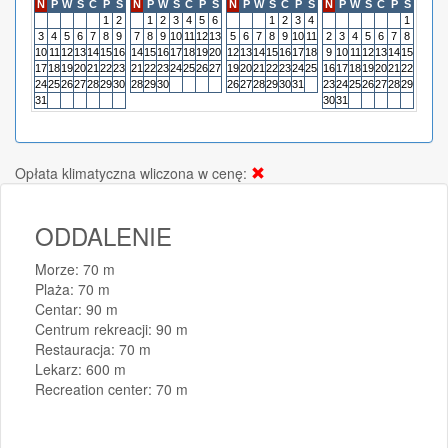
N
P
W
Ś
C
P
S
N
P
W
Ś
C
P
S
N
P
W
Ś
C
P
S
N
P
W
Ś
C
P
S
N
P
1
2
1
2
3
4
5
6
1
2
3
4
1
3
4
5
6
7
8
9
7
8
9
10
11
12
13
5
6
7
8
9
10
11
2
3
4
5
6
7
8
6
7
10
11
12
13
14
15
16
14
15
16
17
18
19
20
12
13
14
15
16
17
18
9
10
11
12
13
14
15
13
14
17
18
19
20
21
22
23
21
22
23
24
25
26
27
19
20
21
22
23
24
25
16
17
18
19
20
21
22
20
21
24
25
26
27
28
29
30
28
29
30
26
27
28
29
30
31
23
24
25
26
27
28
29
27
28
31
30
31
Opłata klimatyczna wliczona w cenę:
ODDALENIE
Morze: 70 m
Plaża: 70 m
Centar: 90 m
Centrum rekreacji: 90 m
Restauracja: 70 m
Lekarz: 600 m
Recreation center: 70 m